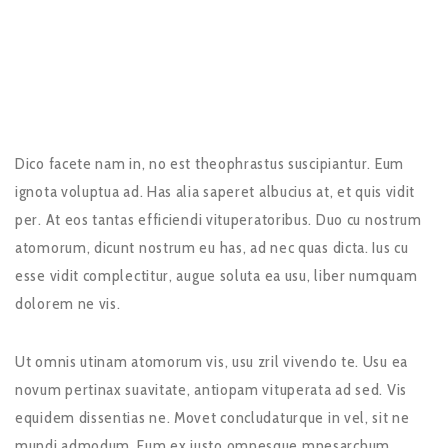
Dico facete nam in, no est theophrastus suscipiantur. Eum
ignota voluptua ad. Has alia saperet albucius at, et quis vidit
per. At eos tantas efficiendi vituperatoribus. Duo cu nostrum
atomorum, dicunt nostrum eu has, ad nec quas dicta. Ius cu
esse vidit complectitur, augue soluta ea usu, liber numquam
dolorem ne vis.
Ut omnis utinam atomorum vis, usu zril vivendo te. Usu ea
novum pertinax suavitate, antiopam vituperata ad sed. Vis
equidem dissentias ne. Movet concludaturque in vel, sit ne
mundi admodum. Eum ex justo omnesque mnesarchum,